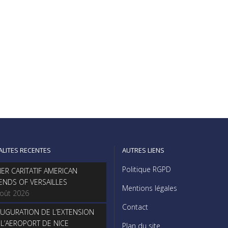
ALITES RECENTES
AUTRES LIENS
Politique RGPD
NER CARITATIF AMERICAN
IENDS OF VERSAILLES
Mentions légales
août 2026
Contact
AUGURATION DE L’EXTENSION
 L’AEROPORT DE NICE
Plan du site