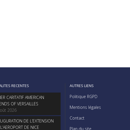
ALITES RECENTES
AUTRES LIENS
Politique RGPD
NER CARITATIF AMERICAN
IENDS OF VERSAILLES
Mentions légales
août 2026
Contact
AUGURATION DE L’EXTENSION
 L’AEROPORT DE NICE
Plan du site