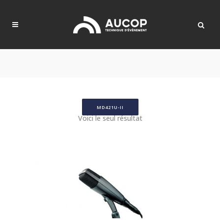
MD421U-II
Voici le seul résultat