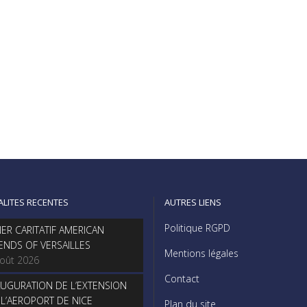
ALITES RECENTES
AUTRES LIENS
Politique RGPD
NER CARITATIF AMERICAN
IENDS OF VERSAILLES
Mentions légales
août 2026
Contact
AUGURATION DE L’EXTENSION
 L’AEROPORT DE NICE
Plan du site