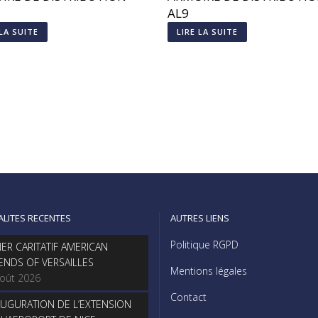
AL9
 LA SUITE
LIRE LA SUITE
ALITES RECENTES
AUTRES LIENS
Politique RGPD
NER CARITATIF AMERICAN
IENDS OF VERSAILLES
Mentions légales
août 2026
Contact
AUGURATION DE L’EXTENSION