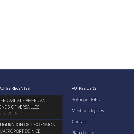
ALITES RECENTES
AUTRES LIENS
Politique RGPD
NER CARITATIF AMERICAN
IENDS OF VERSAILLES
Mentions légales
août 2026
Contact
AUGURATION DE L’EXTENSION
 L’AEROPORT DE NICE
Plan du site