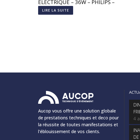
ÉLECTRIQUE – 36W – PHILIPS –
TCW060
LIRE LA SUITE
ACTU
DI
Aucop vous offre une solution globale
FR
de prestations techniques et deco pour
4 
la réussite de toutes manifestations et
IN
l'éblouissement de vos clients.
DE