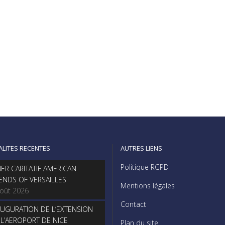
ALITES RECENTES
AUTRES LIENS
Politique RGPD
NER CARITATIF AMERICAN
IENDS OF VERSAILLES
Mentions légales
août 2026
Contact
AUGURATION DE L’EXTENSION
 L’AEROPORT DE NICE
Plan du site