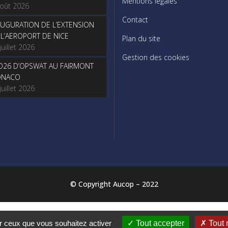
Mentions légales
août 2026
Contact
AUGURATION DE L’EXTENSION
 L’AEROPORT DE NICE
Plan du site
juillet 2026
Gestion des cookies
O26 D’OPSWAT AU FAIRMONT
NACO
juillet 2026
© Copyright Aucop – 2022
© Copyright Aucop – 2022
ur ceux que vous souhaitez activer
Tout accepter
Tout 