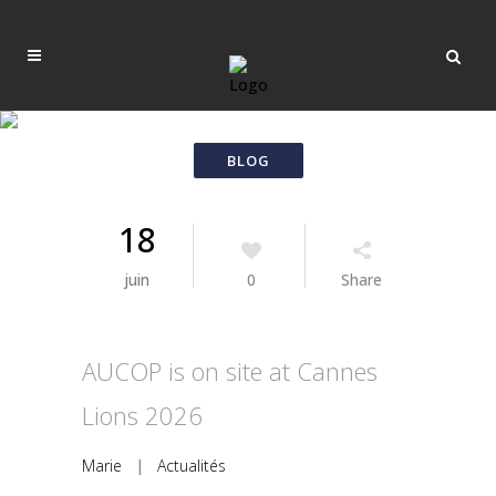
18
juin
0
Share
AUCOP is on site at Cannes
Lions 2026
Marie
|
Actualités