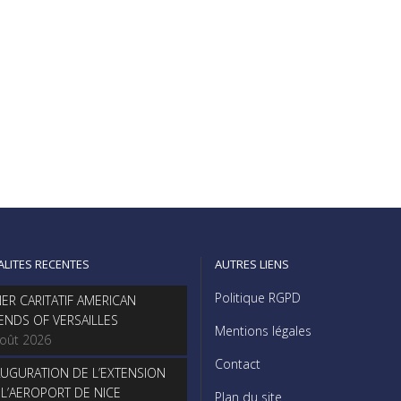
ALITES RECENTES
AUTRES LIENS
Politique RGPD
NER CARITATIF AMERICAN
IENDS OF VERSAILLES
Mentions légales
août 2026
Contact
AUGURATION DE L’EXTENSION
 L’AEROPORT DE NICE
Plan du site