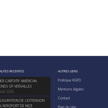
ALITES RECENTES
AUTRES LIENS
Politique RGPD
NER CARITATIF AMERICAN
IENDS OF VERSAILLES
Mentions légales
août 2026
Contact
AUGURATION DE L’EXTENSION
 L’AEROPORT DE NICE
Plan du site